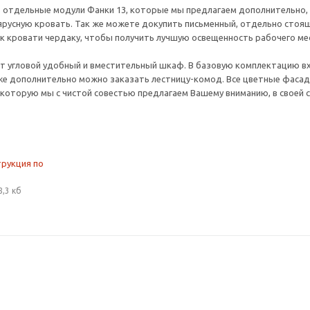
отдельные модули Фанки 13, которые мы предлагаем дополнительно, и
ярусную кровать. Так же можете докупить письменный, отдельно стоящи
к кровати чердаку, чтобы получить лучшую освещенность рабочего ме
т угловой удобный и вместительный шкаф. В базовую комплектацию вх
же дополнительно можно заказать лестницу-комод. Все цветные фаса
 которую мы с чистой совестью предлагаем Вашему вниманию, в своей с
трукция по
8,3 кб