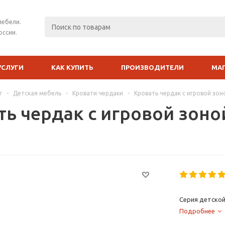
мебели.
оссии.
УСЛУГИ
КАК КУПИТЬ
ПРОИЗВОДИТЕЛИ
МА
г
-
Детская мебель
-
Кровати чердаки
-
Кровать чердак с игровой зон
ть чердак с игровой зоно
Серия детской
Подробнее