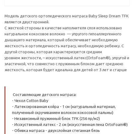
Модель детского ортопедического матраса Вaby Sleep Dream TFK
является двусторонней.
С жесткой стороны в качестве наполнителя слоя использовано
натуральное кокосовое волокно — упругого гипоаллергенного
дышашего материала, который обеспечивает необходимую
жесткость и ортопедичность матрасу, необходимую ребенку. С
другой стороны, которая характеризуется средним
уровнем жесткости, – искусственный латекс(OrtoFoam®), упругой и
эластичной, что совместно с пружинным блоком дает среднюю
жесткость, которая будет идеальна для детей от 3 лет и старше
Составляющие детского матраса:
- Чехол Cotton Baby
- Латексированная койра - 1 см (натуральный материал,
полученный скручиванием волокон кокосовой пальмы)
- Независимый пружинный блок TFK (256 пр/м2)
- Исскуственный латекс - 2 см (искусственная пена OrtoFoam®)
- Обивка матраса - двухслойная стеганная бязь