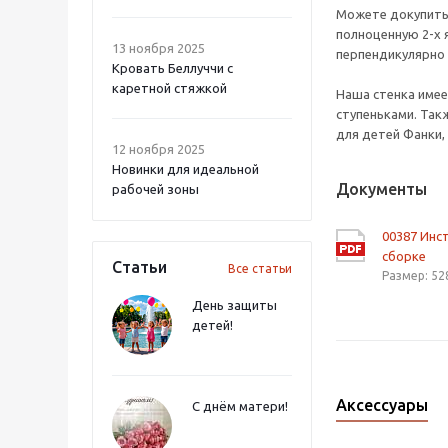
Можете докупить 
полноценную 2-х 
13 ноября 2025
перпендикулярно 
Кровать Беллуччи с
каретной стяжкой
Наша стенка имее
ступеньками. Так
для детей Фанки,
12 ноября 2025
Новинки для идеальной
Документы
рабочей зоны
00387 Инс
сборке
Статьи
Все статьи
Размер: 52
День защиты
детей!
Аксессуары
С днём матери!