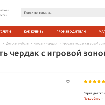
мебели.
оссии.
УСЛУГИ
КАК КУПИТЬ
ПРОИЗВОДИТЕЛИ
МА
г
-
Детская мебель
-
Кровати чердаки
-
Кровать чердак с игровой зон
ть чердак с игровой зоно
Серия детской
Подробнее