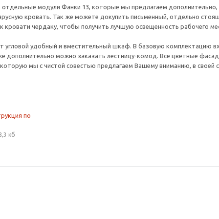
отдельные модули Фанки 13, которые мы предлагаем дополнительно, и
ярусную кровать. Так же можете докупить письменный, отдельно стоящи
к кровати чердаку, чтобы получить лучшую освещенность рабочего ме
т угловой удобный и вместительный шкаф. В базовую комплектацию вх
же дополнительно можно заказать лестницу-комод. Все цветные фаса
 которую мы с чистой совестью предлагаем Вашему вниманию, в своей с
трукция по
8,3 кб