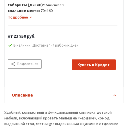
габариты (Д×Г×В):
164×74×113
спальное место:
70×160
Подробнее
от
23 950 руб.
В наличии. Доставка 1-7 рабочих дней.
Поделиться
Купить в Кредит
Описание
Удобный, компактный и функциональный комплект детской
мебели, включающий кровать Малыш на «чердаке», комод,
выдвижной стол, лестницу с выдвижными ящиками и отделение