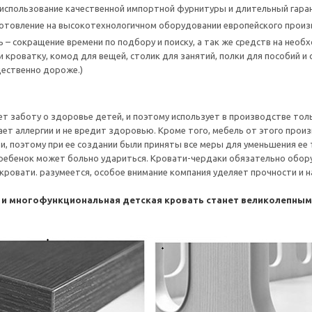
использование качественной импортной фурнитуры и длительный гаран
готовление на высокотехнологичном оборудовании европейского прои
 – сокращение времени по подбору и поиску, а так же средств на нео
 кроватку, комод для вещей, столик для занятий, полки для пособий и 
ественно дороже.)
т заботу о здоровье детей, и поэтому использует в производстве тол
ет аллергии и не вредит здоровью. Кроме того, мебель от этого произ
и, поэтому при ее создании были приняты все меры для уменьшения ее
 ребенок может больно удариться. Кровати-чердаки обязательно обор
с кровати. разумеется, особое внимание компания уделяет прочности и
 и многофункциональная детская кровать станет великолепны