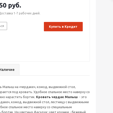
50 руб.
Доставка 1-7 рабочих дней.
ься
Купить в Кредит
Наличие
 Малыш на «чердаке», комод, выдвижной стол,
рается под кровать. Удобное спальное место наверху со
жно нарастить бортик.
Кровать чердак Малыш
- это
даке», комод, выдвижной стол, лестницу с выдвижными
обное спальное место наверху со специальным
бортик. На цветных фасадах: цвет кромки - бежевый.