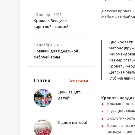
Детская кровать 
13 ноября 2025
Мебельная фабрик
Кровать Беллуччи с
каретной стяжкой
Дно кровати 
12 ноября 2025
Матрас (пруж
Новинки для идеальной
Рекомендованн
рабочей зоны
Размер спальн
Кровать-черда
Детская Малы
Глубина ящико
Статьи
Все статьи
День защиты
Кровать чердак
детей!
Компактность
Функциональнос
Экологичность
С днём матери!
Безопасность 
эксплуатации