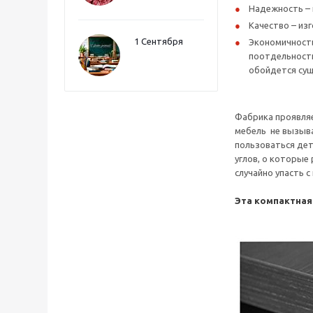
Надежность – 
Качество – из
1 Сентября
Экономичность
поотдельности
обойдется сущ
Фабрика проявляе
мебель не вызыва
пользоваться дет
углов, о которые
случайно упасть 
Эта компактная