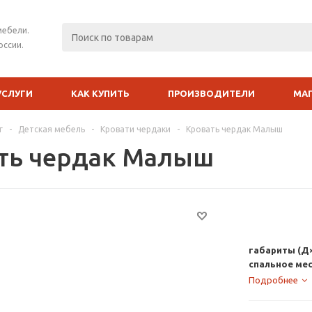
мебели.
оссии.
УСЛУГИ
КАК КУПИТЬ
ПРОИЗВОДИТЕЛИ
МА
г
-
Детская мебель
-
Кровати чердаки
-
Кровать чердак Малыш
ть чердак Малыш
габариты (Д×
спальное ме
Подробнее