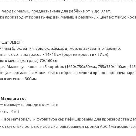
- чердак Малыш предназначена для ребёнка от 2 до 8 лет.
а производит кровать чердак Малыш в различных цветах: такую крова
- щит ЛДСП.
инный блок, ватин, войлок, жаккард) можно заказать отдельно.
ая высота матрасов - 14 -15 см (бортик кровати - 27 см).
ого места (матраса) 70х160 см.
к Малыш упакована в 5 коробок (1620х750х80мм., 795х750х110мм., 1150х7
ш универсальна и может быть собрана в лево- и правостороннем вари
в в лесенке - 300мм
 Малыш это:
-– минимум площади в комнате
ть - 5 в 1
 – все материалы и фурнитура сертифицированы для производства де
– отсутствие острых углов с использованием кромки АБС 1мм исключа