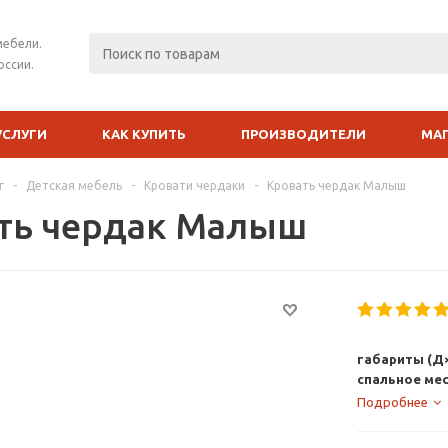
мебели.
оссии.
УСЛУГИ
КАК КУПИТЬ
ПРОИЗВОДИТЕЛИ
МА
г
-
Детская мебель
-
Кровати чердаки
-
Кровать чердак Малыш
ть чердак Малыш
габариты (Д×
спальное ме
Подробнее