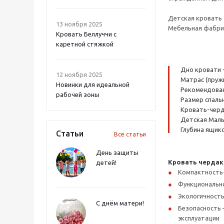
Детская кровать 
13 ноября 2025
Мебельная фабрик
Кровать Беллуччи с
каретной стяжкой
Дно кровати 
12 ноября 2025
Матрас (пруж
Новинки для идеальной
Рекомендованн
рабочей зоны
Размер спальн
Кровать-черда
Детская Малы
Глубина ящико
Статьи
Все статьи
День защиты
Кровать чердак
детей!
Компактность
Функциональнос
Экологичность
С днём матери!
Безопасность 
эксплуатации