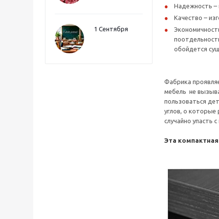
Надежность – 
Качество – из
1 Сентября
Экономичность
поотдельности
обойдется сущ
Фабрика проявляе
мебель не вызыва
пользоваться дет
углов, о которые
случайно упасть 
Эта компактная