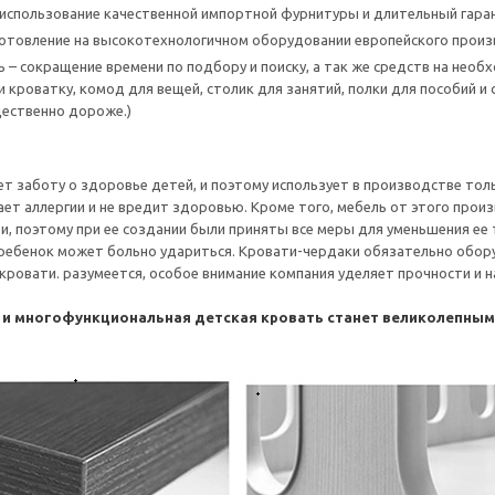
использование качественной импортной фурнитуры и длительный гаран
готовление на высокотехнологичном оборудовании европейского прои
 – сокращение времени по подбору и поиску, а так же средств на нео
 кроватку, комод для вещей, столик для занятий, полки для пособий и 
ественно дороже.)
т заботу о здоровье детей, и поэтому использует в производстве тол
ет аллергии и не вредит здоровью. Кроме того, мебель от этого произ
и, поэтому при ее создании были приняты все меры для уменьшения ее
 ребенок может больно удариться. Кровати-чердаки обязательно обор
с кровати. разумеется, особое внимание компания уделяет прочности и
 и многофункциональная детская кровать станет великолепны