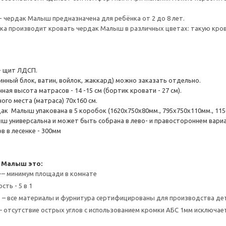
- чердак Малыш предназначена для ребёнка от 2 до 8 лет.
а производит кровать чердак Малыш в различных цветах: такую крова
- щит ЛДСП.
инный блок, ватин, войлок, жаккард) можно заказать отдельно.
ая высота матрасов - 14 -15 см (бортик кровати - 27 см).
ого места (матраса) 70х160 см.
к Малыш упакована в 5 коробок (1620х750х80мм., 795х750х110мм., 1150х7
ш универсальна и может быть собрана в лево- и правостороннем вари
в в лесенке - 300мм
 Малыш это:
-– минимум площади в комнате
ть - 5 в 1
 – все материалы и фурнитура сертифицированы для производства де
– отсутствие острых углов с использованием кромки АБС 1мм исключа