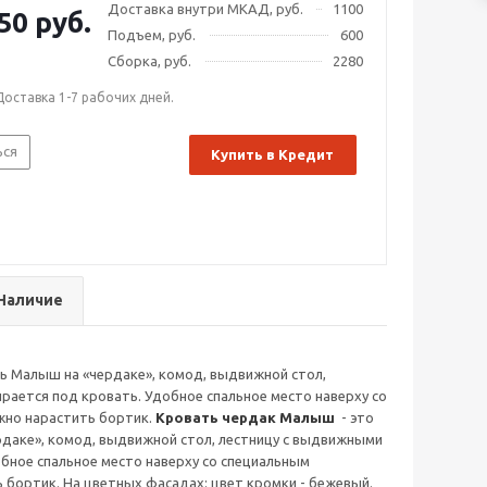
Доставка внутри МКАД, руб.
1100
50 руб.
Подъем, руб.
600
Сборка, руб.
2280
Доставка 1-7 рабочих дней.
ься
Купить в Кредит
Наличие
 Малыш на «чердаке», комод, выдвижной стол,
рается под кровать. Удобное спальное место наверху со
жно нарастить бортик.
Кровать чердак Малыш
- это
даке», комод, выдвижной стол, лестницу с выдвижными
обное спальное место наверху со специальным
бортик. На цветных фасадах: цвет кромки - бежевый.