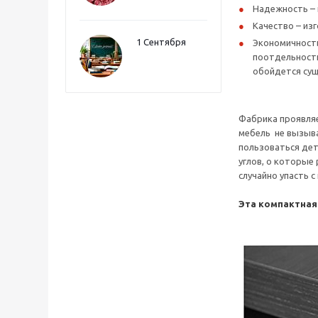
Надежность – 
Качество – из
1 Сентября
Экономичность
поотдельности
обойдется сущ
Фабрика проявляе
мебель не вызыва
пользоваться дет
углов, о которые
случайно упасть 
Эта компактная