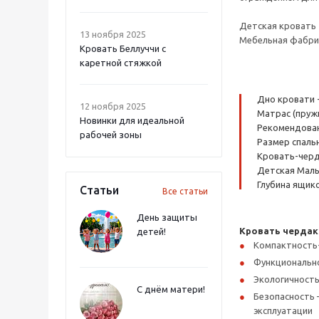
Детская кровать 
13 ноября 2025
Мебельная фабрик
Кровать Беллуччи с
каретной стяжкой
Дно кровати 
12 ноября 2025
Матрас (пруж
Новинки для идеальной
Рекомендованн
рабочей зоны
Размер спальн
Кровать-черда
Детская Малы
Глубина ящико
Статьи
Все статьи
День защиты
Кровать чердак
детей!
Компактность
Функциональнос
Экологичность
С днём матери!
Безопасность 
эксплуатации