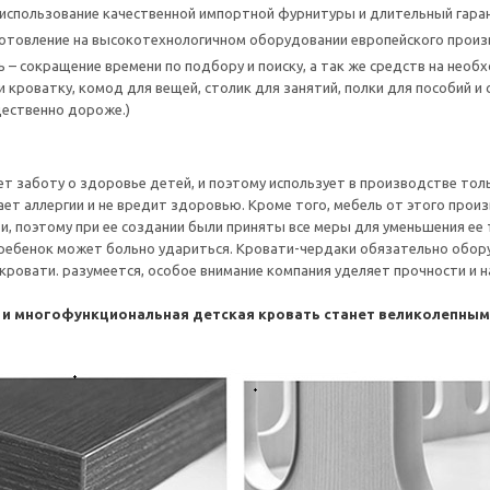
использование качественной импортной фурнитуры и длительный гаран
готовление на высокотехнологичном оборудовании европейского прои
 – сокращение времени по подбору и поиску, а так же средств на нео
 кроватку, комод для вещей, столик для занятий, полки для пособий и 
ественно дороже.)
т заботу о здоровье детей, и поэтому использует в производстве тол
ет аллергии и не вредит здоровью. Кроме того, мебель от этого произ
и, поэтому при ее создании были приняты все меры для уменьшения ее
 ребенок может больно удариться. Кровати-чердаки обязательно обор
с кровати. разумеется, особое внимание компания уделяет прочности и
 и многофункциональная детская кровать станет великолепны