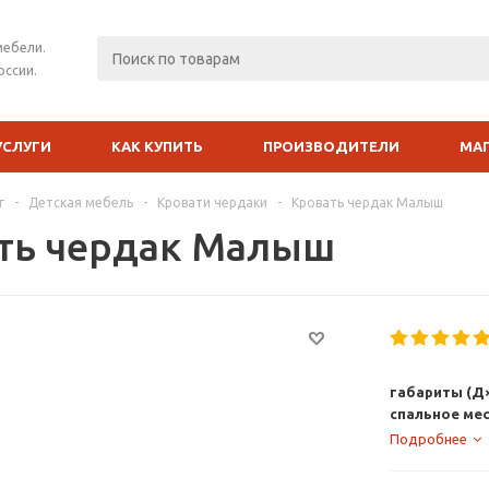
мебели.
оссии.
УСЛУГИ
КАК КУПИТЬ
ПРОИЗВОДИТЕЛИ
МА
г
-
Детская мебель
-
Кровати чердаки
-
Кровать чердак Малыш
ть чердак Малыш
габариты (Д×
спальное ме
Подробнее