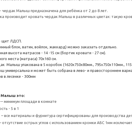
- чердак Малыш предназначена для ребёнка от 2 до 8 лет.
а производит кровать чердак Малыш в различных цветах: такую крова
- щит ЛДСП.
инный блок, ватин, войлок, жаккард) можно заказать отдельно.
ая высота матрасов - 14 -15 см (бортик кровати - 27 см).
ого места (матраса) 70х160 см.
к Малыш упакована в 5 коробок (1620х750х80мм., 795х750х110мм., 1150х7
ш универсальна и может быть собрана в лево- и правостороннем вари
в в лесенке - 300мм
 Малыш это:
-– минимум площади в комнате
ть - 5 в 1
 – все материалы и фурнитура сертифицированы для производства де
– отсутствие острых углов с использованием кромки АБС 1мм исключа