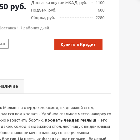
Доставка внутри МКАД, руб.
1100
50 руб.
Подъем, руб.
600
Сборка, руб.
2280
Доставка 1-7 рабочих дней.
ься
Купить в Кредит
Наличие
 Малыш на «чердаке», комод, выдвижной стол,
рается под кровать. Удобное спальное место наверху со
жно нарастить бортик.
Кровать чердак Малыш
- это
даке», комод, выдвижной стол, лестницу с выдвижными
обное спальное место наверху со специальным
бортик. На цветных фасадах: цвет кромки - бежевый.