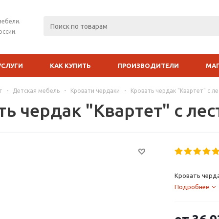
мебели.
оссии.
УСЛУГИ
КАК КУПИТЬ
ПРОИЗВОДИТЕЛИ
МА
г
-
Детская мебель
-
Кровати чердаки
-
Кровать чердак "Квартет" с 
ть чердак "Квартет" с ле
Кровать черда
Подробнее