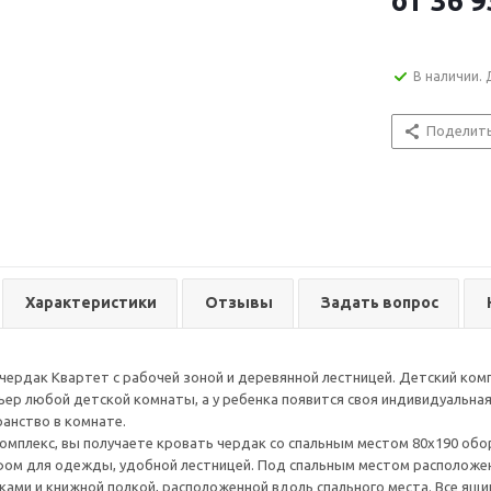
от
36 9
В наличии. 
Поделит
Характеристики
Отзывы
Задать вопрос
чердак Квартет с рабочей зоной и деревянной лестницей. Детский ком
ьер любой детской комнаты, а у ребенка появится своя индивидуальная
анство в комнате.
омплекс, вы получаете кровать чердак со спальным местом 80х190 о
м для одежды, удобной лестницей. Под спальным местом расположена
ми и книжной полкой, расположенной вдоль спального места. Все ящи