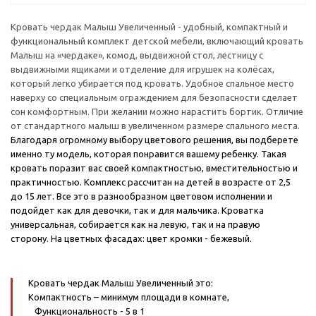
Кровать чердак Малыш Увеличенный - удобный, компактный и
функциональный комплект детской мебели, включающий кровать
Малыш на «чердаке», комод, выдвижной стол, лестницу с
выдвижными ящиками и отделение для игрушек на колёсах,
который легко убирается под кровать. Удобное спальное место
наверху со специальным ограждением для безопасности сделает
сон комфортным. При желании можно нарастить бортик. Отличие
от стандартного малыш в увеличенном размере спального места.
Благодаря огромному выбору цветового решения, вы подберете
именно ту модель, которая понравится вашему ребенку. Такая
кровать поразит вас своей компактностью, вместительностью и
практичностью. Комплекс рассчитан на детей в возрасте от 2,5
до 15 лет. Все это в разнообразном цветовом исполнении и
подойдет как для девочки, так и для мальчика. Кроватка
универсальная, собирается как на левую, так и на правую
сторону.
На цветных фасадах: цвет кромки - бежевый.
Кровать чердак Малыш Увеличенный это:
Компактность
– минимум площади в комнате,
Функциональность
- 5 в 1