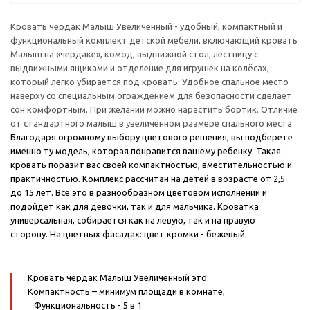
Кровать чердак Малыш Увеличенный - удобный, компактный и
функциональный комплект детской мебели, включающий кровать
Малыш на «чердаке», комод, выдвижной стол, лестницу с
выдвижными ящиками и отделение для игрушек на колёсах,
который легко убирается под кровать. Удобное спальное место
наверху со специальным ограждением для безопасности сделает
сон комфортным. При желании можно нарастить бортик. Отличие
от стандартного малыш в увеличенном размере спального места.
Благодаря огромному выбору цветового решения, вы подберете
именно ту модель, которая понравится вашему ребенку. Такая
кровать поразит вас своей компактностью, вместительностью и
практичностью. Комплекс рассчитан на детей в возрасте от 2,5
до 15 лет. Все это в разнообразном цветовом исполнении и
подойдет как для девочки, так и для мальчика. Кроватка
универсальная, собирается как на левую, так и на правую
сторону.
На цветных фасадах: цвет кромки - бежевый.
Кровать чердак Малыш Увеличенный это:
Компактность
– минимум площади в комнате,
Функциональность
- 5 в 1