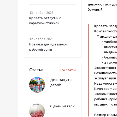
девочки, так и дл
бежевый.
13 ноября 2025
Кровать Беллуччи с
каретной стяжкой
Кровать черд
Компактност
Функционал
12 ноября 2025
- удобное с
Новинки для идеальной
- вместите
рабочей зоны
- выдвижной
- безопасна
- а также, 
Экологичност
Статьи
Все статьи
Безопасность
эксплуатации
День защиты
Надежность –
детей!
Качество – и
Экономичност
ребенка (прио
игрушек, то 
С днём матери!
Размер спаль