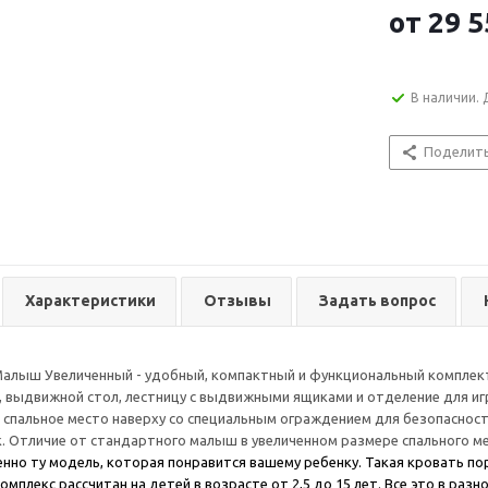
от
29 5
В наличии. 
Поделит
Характеристики
Отзывы
Задать вопрос
Малыш Увеличенный - удобный, компактный и функциональный комплек
, выдвижной стол, лестницу с выдвижными ящиками и отделение для иг
 спальное место наверху со специальным ограждением для безопаснос
. Отличие от стандартного малыш в увеличенном размере спального м
нно ту модель, которая понравится вашему ребенку. Такая кровать по
омплекс рассчитан на детей в возрасте от 2,5 до 15 лет. Все это в ра