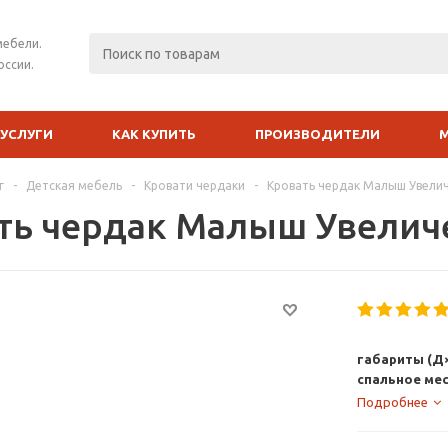
мебели.
оссии.
УСЛУГИ
КАК КУПИТЬ
ПРОИЗВОДИТЕЛИ
г
-
Детская мебель
-
Кровати чердаки
-
Кровать чердак Малыш Увели
ть чердак Малыш Увели
габариты (Д×
спальное мес
Подробнее