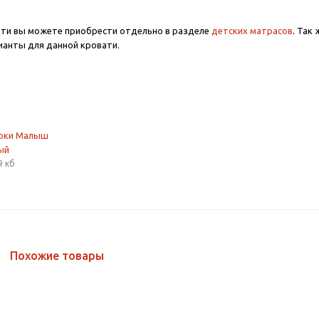
ати вы можете приобрести отдельно в разделе
детских матрасов
. Так
анты для данной кровати.
орки Малыш
ый
9 кб
Похожие товары