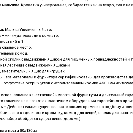
я мальчика. Кроватка универсальная, собирается как на левую, так и на
ак Малыш Увеличенный это:
ь
– минимум площади в комнате,
ьность
- 5 в 1
пальное место,
льный комод,
 столик с выдвижным ящиком для письменных принадлежностей и т
я лестница с выдвижными ящиками
вместительный ящик для игрушек
ь – все материалы и фурнитура сертифицированы для производства д
 – отсутствие острых углов с использованием кромки АБС 1мм исключа
 использование качественной импортной фурнитуры и длительный гара
зготовление на высокотехнологичном оборудовании европейского прои
ь – Действительная существенная экономия времени по подбору и поис
бретая по отдельности кроватку, комод для вещей, столик для занятий
весь набор обойдется существенно дороже.)
ного места 80х180см