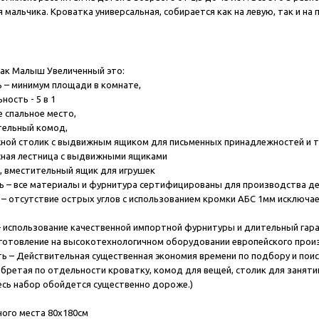
я мальчика. Кроватка универсальная, собирается как на левую, так и на
ак Малыш Увеличенный это:
ь
– минимум площади в комнате,
ьность
- 5 в 1
пальное место,
льный комод,
 столик с выдвижным ящиком для письменных принадлежностей и т
я лестница с выдвижными ящиками
вместительный ящик для игрушек
ь – все материалы и фурнитура сертифицированы для производства д
 – отсутствие острых углов с использованием кромки АБС 1мм исключа
 использование качественной импортной фурнитуры и длительный гара
зготовление на высокотехнологичном оборудовании европейского прои
ь – Действительная существенная экономия времени по подбору и поис
бретая по отдельности кроватку, комод для вещей, столик для занятий
весь набор обойдется существенно дороже.)
ного места 80х180см