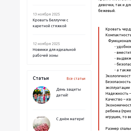
девочки, так и дл
бежевый.
13 ноября 2025
Кровать Беллуччи с
каретной стяжкой
Кровать черд
Компактност
Функционал
12 ноября 2025
- удобное с
Новинки для идеальной
- вместите
рабочей зоны
- выдвижной
- безопасна
- а также, 
Экологичност
Статьи
Все статьи
Безопасность
эксплуатации
День защиты
Надежность –
детей!
Качество – и
Экономичност
ребенка (прио
игрушек, то 
С днём матери!
Размер спаль