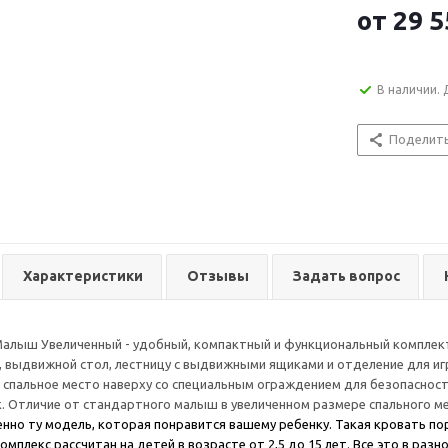
от
29 5
В наличии. 
Поделит
Характеристики
Отзывы
Задать вопрос
Малыш Увеличенный - удобный, компактный и функциональный комплек
, выдвижной стол, лестницу с выдвижными ящиками и отделение для иг
 спальное место наверху со специальным ограждением для безопаснос
. Отличие от стандартного малыш в увеличенном размере спального м
нно ту модель, которая понравится вашему ребенку. Такая кровать по
омплекс рассчитан на детей в возрасте от 2,5 до 15 лет. Все это в ра