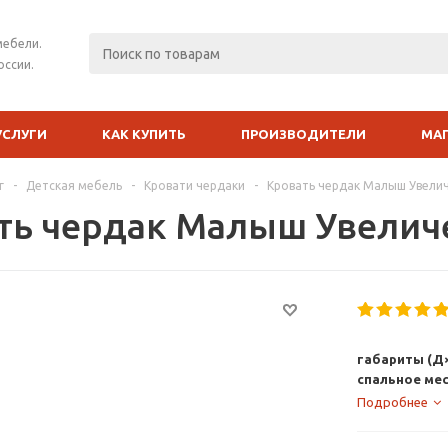
мебели.
оссии.
УСЛУГИ
КАК КУПИТЬ
ПРОИЗВОДИТЕЛИ
МА
г
-
Детская мебель
-
Кровати чердаки
-
Кровать чердак Малыш Увели
ть чердак Малыш Увели
габариты (Д×
спальное мес
Подробнее