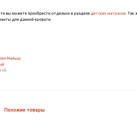
ати вы можете приобрести отдельно в разделе
детских матрасов
. Так
анты для данной кровати.
орки Малыш
ый
9 кб
Похожие товары