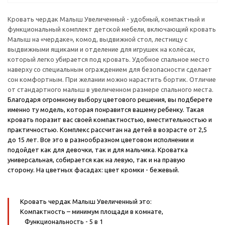
Кровать чердак Малыш Увеличенный - удобный, компактный и
функциональный комплект детской мебели, включающий кровать
Малыш на «чердаке», комод, выдвижной стол, лестницу с
выдвижными ящиками и отделение для игрушек на колёсах,
который легко убирается под кровать. Удобное спальное место
наверху со специальным ограждением для безопасности сделает
сон комфортным. При желании можно нарастить бортик. Отличие
от стандартного малыш в увеличенном размере спального места.
Благодаря огромному выбору цветового решения, вы подберете
именно ту модель, которая понравится вашему ребенку. Такая
кровать поразит вас своей компактностью, вместительностью и
практичностью. Комплекс рассчитан на детей в возрасте от 2,5
до 15 лет. Все это в разнообразном цветовом исполнении и
подойдет как для девочки, так и для мальчика. Кроватка
универсальная, собирается как на левую, так и на правую
сторону.
На цветных фасадах: цвет кромки - бежевый.
Кровать чердак Малыш Увеличенный это:
Компактность
– минимум площади в комнате,
Функциональность
- 5 в 1