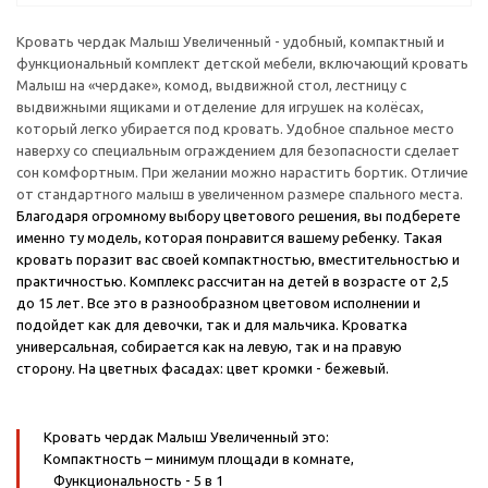
Кровать чердак Малыш Увеличенный - удобный, компактный и
функциональный комплект детской мебели, включающий кровать
Малыш на «чердаке», комод, выдвижной стол, лестницу с
выдвижными ящиками и отделение для игрушек на колёсах,
который легко убирается под кровать. Удобное спальное место
наверху со специальным ограждением для безопасности сделает
сон комфортным. При желании можно нарастить бортик. Отличие
от стандартного малыш в увеличенном размере спального места.
Благодаря огромному выбору цветового решения, вы подберете
именно ту модель, которая понравится вашему ребенку. Такая
кровать поразит вас своей компактностью, вместительностью и
практичностью. Комплекс рассчитан на детей в возрасте от 2,5
до 15 лет. Все это в разнообразном цветовом исполнении и
подойдет как для девочки, так и для мальчика. Кроватка
универсальная, собирается как на левую, так и на правую
сторону.
На цветных фасадах: цвет кромки - бежевый.
Кровать чердак Малыш Увеличенный это:
Компактность
– минимум площади в комнате,
Функциональность
- 5 в 1