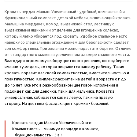
Кровать чердак Малыш Увеличенный - удобный, компактный и
функциональный комплект детской мебели, включающий кровать
Малыш на «чердаке», комод, выдвижной стол, лестницу с
выдвижными ящиками и отделение для игрушек на колёсах,
который легко убирается под кровать. Удобное спальное место
наверху со специальным ограждением для безопасности сделает
сон комфортным. При желании можно нарастить бортик. Отличие
от стандартного малыш в увеличенном размере спального места.
Благодаря огромному выбору цветового решения, вы подберете
именно ту модель, которая понравится вашему ребенку. Такая
кровать поразит вас своей компактностью, вместительностью и
практичностью. Комплекс рассчитан на детей в возрасте от 2,5
до 15 лет. Все это в разнообразном цветовом исполнении и
подойдет как для девочки, так и для мальчика. Кроватка
универсальная, собирается как на левую, так и на правую
сторону.
На цветных фасадах: цвет кромки - бежевый.
Кровать чердак Малыш Увеличенный это:
Компактность
– минимум площади в комнате,
Функциональность
- 5 в 1