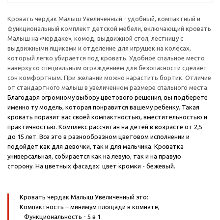
Кровать чердак Малыш Увеличенный - удобный, компактный и
функциональный комплект детской мебели, включающий кровать
Малыш на «чердаке», комод, выдвижной стол, лестницу с
выдвижными ящиками и отделение для игрушек на колёсах,
который легко убирается под кровать. Удобное спальное место
наверху со специальным ограждением для безопасности сделает
сон комфортным. При желании можно нарастить бортик. Отличие
от стандартного малыш в увеличенном размере спального места.
Благодаря огромному выбору цветового решения, вы подберете
именно ту модель, которая понравится вашему ребенку. Такая
кровать поразит вас своей компактностью, вместительностью и
практичностью. Комплекс рассчитан на детей в возрасте от 2,5
до 15 лет. Все это в разнообразном цветовом исполнении и
подойдет как для девочки, так и для мальчика. Кроватка
универсальная, собирается как на левую, так и на правую
сторону.
На цветных фасадах: цвет кромки - бежевый.
Кровать чердак Малыш Увеличенный это:
Компактность
– минимум площади в комнате,
Функциональность
- 5 в 1