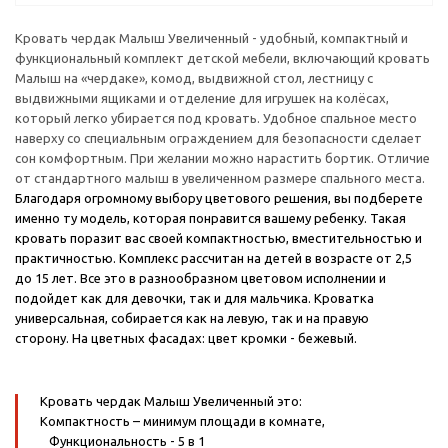
Кровать чердак Малыш Увеличенный - удобный, компактный и
функциональный комплект детской мебели, включающий кровать
Малыш на «чердаке», комод, выдвижной стол, лестницу с
выдвижными ящиками и отделение для игрушек на колёсах,
который легко убирается под кровать. Удобное спальное место
наверху со специальным ограждением для безопасности сделает
сон комфортным. При желании можно нарастить бортик. Отличие
от стандартного малыш в увеличенном размере спального места.
Благодаря огромному выбору цветового решения, вы подберете
именно ту модель, которая понравится вашему ребенку. Такая
кровать поразит вас своей компактностью, вместительностью и
практичностью. Комплекс рассчитан на детей в возрасте от 2,5
до 15 лет. Все это в разнообразном цветовом исполнении и
подойдет как для девочки, так и для мальчика. Кроватка
универсальная, собирается как на левую, так и на правую
сторону.
На цветных фасадах: цвет кромки - бежевый.
Кровать чердак Малыш Увеличенный это:
Компактность
– минимум площади в комнате,
Функциональность
- 5 в 1