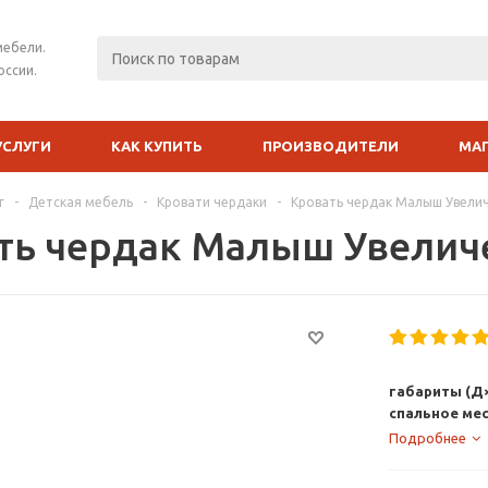
мебели.
оссии.
УСЛУГИ
КАК КУПИТЬ
ПРОИЗВОДИТЕЛИ
МА
г
-
Детская мебель
-
Кровати чердаки
-
Кровать чердак Малыш Увели
ть чердак Малыш Увели
габариты (Д×
спальное мес
Подробнее