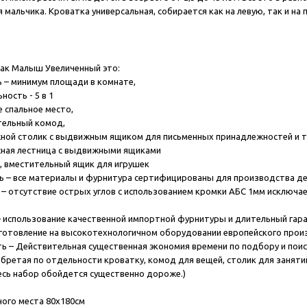
я мальчика. Кроватка универсальная, собирается как на левую, так и на
ак Малыш Увеличенный это:
ь
– минимум площади в комнате,
ьность
- 5 в 1
пальное место,
льный комод,
 столик с выдвижным ящиком для письменных принадлежностей и т
я лестница с выдвижными ящиками
вместительный ящик для игрушек
ь – все материалы и фурнитура сертифицированы для производства д
 – отсутствие острых углов с использованием кромки АБС 1мм исключа
 использование качественной импортной фурнитуры и длительный гара
зготовление на высокотехнологичном оборудовании европейского прои
ь – Действительная существенная экономия времени по подбору и поис
бретая по отдельности кроватку, комод для вещей, столик для занятий
весь набор обойдется существенно дороже.)
ного места 80х180см