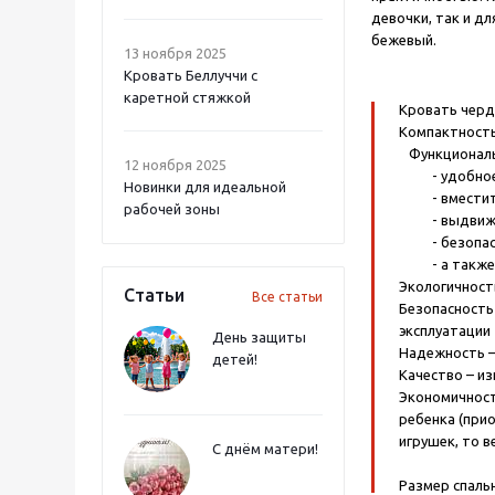
девочки, так и дл
бежевый.
13 ноября 2025
Кровать Беллуччи с
каретной стяжкой
Кровать черд
Компактност
Функционал
12 ноября 2025
- удобное с
Новинки для идеальной
- вместите
рабочей зоны
- выдвижной
- безопасна
- а также, 
Экологичност
Статьи
Все статьи
Безопасность
эксплуатации
День защиты
Надежность –
детей!
Качество – и
Экономичност
ребенка (прио
игрушек, то 
С днём матери!
Размер спаль