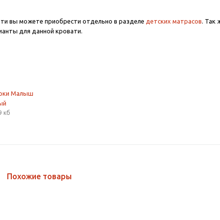
ати вы можете приобрести отдельно в разделе
детских матрасов
. Так
анты для данной кровати.
орки Малыш
ый
9 кб
Похожие товары