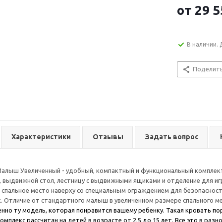
от
29 5
В наличии. 
Поделит
Характеристики
Отзывы
Задать вопрос
Малыш Увеличенный - удобный, компактный и функциональный комплек
, выдвижной стол, лестницу с выдвижными ящиками и отделение для иг
 спальное место наверху со специальным ограждением для безопаснос
. Отличие от стандартного малыш в увеличенном размере спального м
нно ту модель, которая понравится вашему ребенку. Такая кровать по
омплекс рассчитан на детей в возрасте от 2,5 до 15 лет. Все это в ра