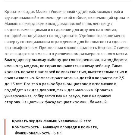
Кровать чердак Малыш Увеличенный - удобный, компактный и
функциональный комплект детской мебели, включающий кровать
Малыш на «чердаке», комод, выдвижной стол, лестницу с
выдвижными ящиками и отделение для игрушек на колёсах,
который легко убирается под кровать. Удобное спальное место
наверху со специальным ограждением для безопасности сделает
сон комфортным. При желании можно нарастить бортик. Отличие
от стандартного малыш в увеличенном размере спального места.
Благодаря огромному выбору цветового решения, вы подберете
именно ту модель, которая понравится вашему ребенку. Такая
кровать поразит вас своей компактностью, вместительностью и
практичностью. Комплекс рассчитан на детей в возрасте от 2,5
до 15 лет. Все это в разнообразном цветовом исполнении и
подойдет как для девочки, так и для мальчика. Кроватка
универсальная, собирается как на левую, так и на правую
сторону.
На цветных фасадах: цвет кромки - бежевый.
Кровать чердак Малыш Увеличенный это:
Компактность
– минимум площади в комнате,
Функциональность
- 5 в 1