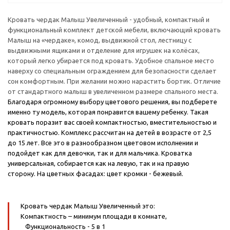
Кровать чердак Малыш Увеличенный - удобный, компактный и
функциональный комплект детской мебели, включающий кровать
Малыш на «чердаке», комод, выдвижной стол, лестницу с
выдвижными ящиками и отделение для игрушек на колёсах,
который легко убирается под кровать. Удобное спальное место
наверху со специальным ограждением для безопасности сделает
сон комфортным. При желании можно нарастить бортик. Отличие
от стандартного малыш в увеличенном размере спального места.
Благодаря огромному выбору цветового решения, вы подберете
именно ту модель, которая понравится вашему ребенку. Такая
кровать поразит вас своей компактностью, вместительностью и
практичностью. Комплекс рассчитан на детей в возрасте от 2,5
до 15 лет. Все это в разнообразном цветовом исполнении и
подойдет как для девочки, так и для мальчика. Кроватка
универсальная, собирается как на левую, так и на правую
сторону.
На цветных фасадах: цвет кромки - бежевый.
Кровать чердак Малыш Увеличенный это:
Компактность
– минимум площади в комнате,
Функциональность
- 5 в 1