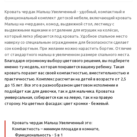
Кровать чердак Малыш Увеличенный - удобный, компактный и
функциональный комплект детской мебели, включающий кровать
Малыш на «чердаке», комод, выдвижной стол, лестницу с
выдвижными ящиками и отделение для игрушек на колёсах,
который легко убирается под кровать. Удобное спальное место
наверху со специальным ограждением для безопасности сделает
сон комфортным. При желании можно нарастить бортик. Отличие
от стандартного малыш в увеличенном размере спального места.
Благодаря огромному выбору цветового решения, вы подберете
именно ту модель, которая понравится вашему ребенку. Такая
кровать поразит вас своей компактностью, вместительностью и
практичностью. Комплекс рассчитан на детей в возрасте от 2,5
до 15 лет. Все это в разнообразном цветовом исполнении и
подойдет как для девочки, так и для мальчика. Кроватка
универсальная, собирается как на левую, так и на правую
сторону.
На цветных фасадах: цвет кромки - бежевый.
Кровать чердак Малыш Увеличенный это:
Компактность
– минимум площади в комнате,
Функциональность
- 5 в 1