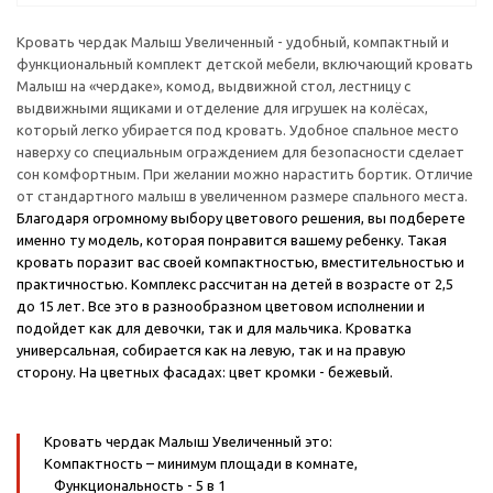
Кровать чердак Малыш Увеличенный - удобный, компактный и
функциональный комплект детской мебели, включающий кровать
Малыш на «чердаке», комод, выдвижной стол, лестницу с
выдвижными ящиками и отделение для игрушек на колёсах,
который легко убирается под кровать. Удобное спальное место
наверху со специальным ограждением для безопасности сделает
сон комфортным. При желании можно нарастить бортик. Отличие
от стандартного малыш в увеличенном размере спального места.
Благодаря огромному выбору цветового решения, вы подберете
именно ту модель, которая понравится вашему ребенку. Такая
кровать поразит вас своей компактностью, вместительностью и
практичностью. Комплекс рассчитан на детей в возрасте от 2,5
до 15 лет. Все это в разнообразном цветовом исполнении и
подойдет как для девочки, так и для мальчика. Кроватка
универсальная, собирается как на левую, так и на правую
сторону.
На цветных фасадах: цвет кромки - бежевый.
Кровать чердак Малыш Увеличенный это:
Компактность
– минимум площади в комнате,
Функциональность
- 5 в 1