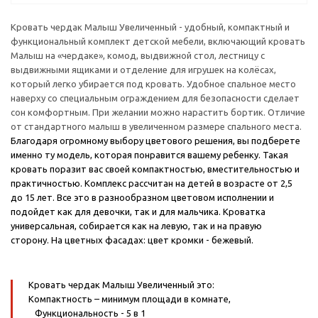
Кровать чердак Малыш Увеличенный - удобный, компактный и
функциональный комплект детской мебели, включающий кровать
Малыш на «чердаке», комод, выдвижной стол, лестницу с
выдвижными ящиками и отделение для игрушек на колёсах,
который легко убирается под кровать. Удобное спальное место
наверху со специальным ограждением для безопасности сделает
сон комфортным. При желании можно нарастить бортик. Отличие
от стандартного малыш в увеличенном размере спального места.
Благодаря огромному выбору цветового решения, вы подберете
именно ту модель, которая понравится вашему ребенку. Такая
кровать поразит вас своей компактностью, вместительностью и
практичностью. Комплекс рассчитан на детей в возрасте от 2,5
до 15 лет. Все это в разнообразном цветовом исполнении и
подойдет как для девочки, так и для мальчика. Кроватка
универсальная, собирается как на левую, так и на правую
сторону.
На цветных фасадах: цвет кромки - бежевый.
Кровать чердак Малыш Увеличенный это:
Компактность
– минимум площади в комнате,
Функциональность
- 5 в 1