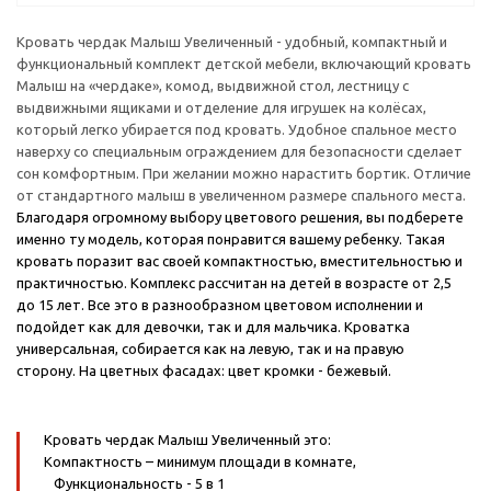
Кровать чердак Малыш Увеличенный - удобный, компактный и
функциональный комплект детской мебели, включающий кровать
Малыш на «чердаке», комод, выдвижной стол, лестницу с
выдвижными ящиками и отделение для игрушек на колёсах,
который легко убирается под кровать. Удобное спальное место
наверху со специальным ограждением для безопасности сделает
сон комфортным. При желании можно нарастить бортик. Отличие
от стандартного малыш в увеличенном размере спального места.
Благодаря огромному выбору цветового решения, вы подберете
именно ту модель, которая понравится вашему ребенку. Такая
кровать поразит вас своей компактностью, вместительностью и
практичностью. Комплекс рассчитан на детей в возрасте от 2,5
до 15 лет. Все это в разнообразном цветовом исполнении и
подойдет как для девочки, так и для мальчика. Кроватка
универсальная, собирается как на левую, так и на правую
сторону.
На цветных фасадах: цвет кромки - бежевый.
Кровать чердак Малыш Увеличенный это:
Компактность
– минимум площади в комнате,
Функциональность
- 5 в 1