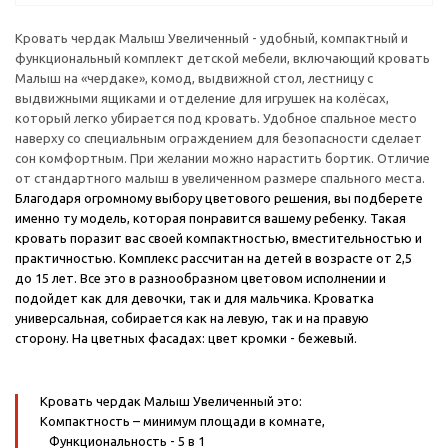
Кровать чердак Малыш Увеличенный - удобный, компактный и
функциональный комплект детской мебели, включающий кровать
Малыш на «чердаке», комод, выдвижной стол, лестницу с
выдвижными ящиками и отделение для игрушек на колёсах,
который легко убирается под кровать. Удобное спальное место
наверху со специальным ограждением для безопасности сделает
сон комфортным. При желании можно нарастить бортик. Отличие
от стандартного малыш в увеличенном размере спального места.
Благодаря огромному выбору цветового решения, вы подберете
именно ту модель, которая понравится вашему ребенку. Такая
кровать поразит вас своей компактностью, вместительностью и
практичностью. Комплекс рассчитан на детей в возрасте от 2,5
до 15 лет. Все это в разнообразном цветовом исполнении и
подойдет как для девочки, так и для мальчика. Кроватка
универсальная, собирается как на левую, так и на правую
сторону.
На цветных фасадах: цвет кромки - бежевый.
Кровать чердак Малыш Увеличенный это:
Компактность
– минимум площади в комнате,
Функциональность
- 5 в 1