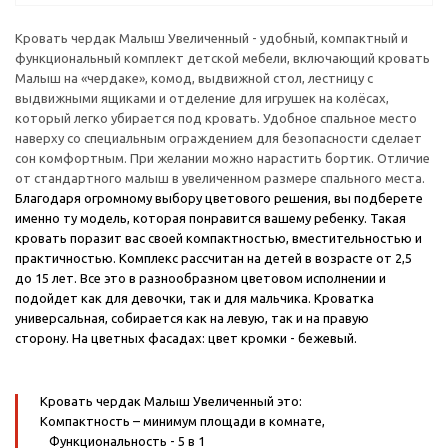
Кровать чердак Малыш Увеличенный - удобный, компактный и
функциональный комплект детской мебели, включающий кровать
Малыш на «чердаке», комод, выдвижной стол, лестницу с
выдвижными ящиками и отделение для игрушек на колёсах,
который легко убирается под кровать. Удобное спальное место
наверху со специальным ограждением для безопасности сделает
сон комфортным. При желании можно нарастить бортик. Отличие
от стандартного малыш в увеличенном размере спального места.
Благодаря огромному выбору цветового решения, вы подберете
именно ту модель, которая понравится вашему ребенку. Такая
кровать поразит вас своей компактностью, вместительностью и
практичностью. Комплекс рассчитан на детей в возрасте от 2,5
до 15 лет. Все это в разнообразном цветовом исполнении и
подойдет как для девочки, так и для мальчика. Кроватка
универсальная, собирается как на левую, так и на правую
сторону.
На цветных фасадах: цвет кромки - бежевый.
Кровать чердак Малыш Увеличенный это:
Компактность
– минимум площади в комнате,
Функциональность
- 5 в 1