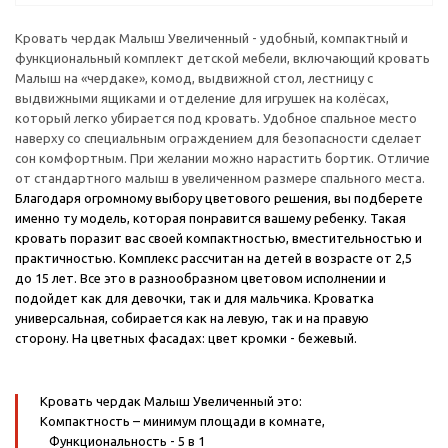
Кровать чердак Малыш Увеличенный - удобный, компактный и
функциональный комплект детской мебели, включающий кровать
Малыш на «чердаке», комод, выдвижной стол, лестницу с
выдвижными ящиками и отделение для игрушек на колёсах,
который легко убирается под кровать. Удобное спальное место
наверху со специальным ограждением для безопасности сделает
сон комфортным. При желании можно нарастить бортик. Отличие
от стандартного малыш в увеличенном размере спального места.
Благодаря огромному выбору цветового решения, вы подберете
именно ту модель, которая понравится вашему ребенку. Такая
кровать поразит вас своей компактностью, вместительностью и
практичностью. Комплекс рассчитан на детей в возрасте от 2,5
до 15 лет. Все это в разнообразном цветовом исполнении и
подойдет как для девочки, так и для мальчика. Кроватка
универсальная, собирается как на левую, так и на правую
сторону.
На цветных фасадах: цвет кромки - бежевый.
Кровать чердак Малыш Увеличенный это:
Компактность
– минимум площади в комнате,
Функциональность
- 5 в 1