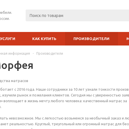
мебели.
оссии.
УСЛУГИ
КАК КУПИТЬ
ПРОИЗВОДИТЕЛИ
чная информация
-
Производители
Морфея
дства матрасов
отает с 2016 года. Наши сотрудники за 10 лет узнали тонкости произ
, изучили рынок и пожелания клиентов. Сегодня мы с уверенностью зая
 воплощает в жизнь мечту любого человека: качественный матрас за
.
лать невозможное. Мы с легкостью возьмемся за необычный заказ и л
анет реальностью. Круглый, треугольный или огромный матрас для бес