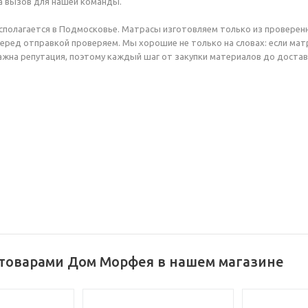
 а вызов для нашей команды.
полагается в Подмосковье. Матрасы изготовляем только из проверенн
еред отправкой проверяем. Мы хорошие не только на словах: если ма
важна репутация, поэтому каждый шаг от закупки материалов до доста
 товарами Дом Морфея в нашем магазине