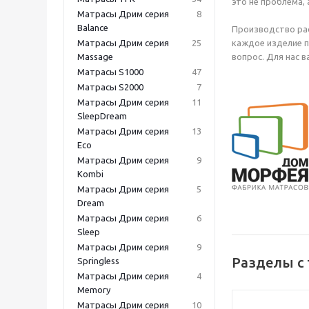
это не проблема,
Матрасы Дрим серия
8
Balance
Производство рас
Матрасы Дрим серия
25
каждое изделие п
Massage
вопрос. Для нас 
Матрасы S1000
47
Матрасы S2000
7
Матрасы Дрим серия
11
SleepDream
Матрасы Дрим серия
13
Eco
Матрасы Дрим серия
9
Kombi
Матрасы Дрим серия
5
Dream
Матрасы Дрим серия
6
Sleep
Матрасы Дрим серия
9
Разделы с
Springless
Матрасы Дрим серия
4
Memory
Матрасы Дрим серия
10