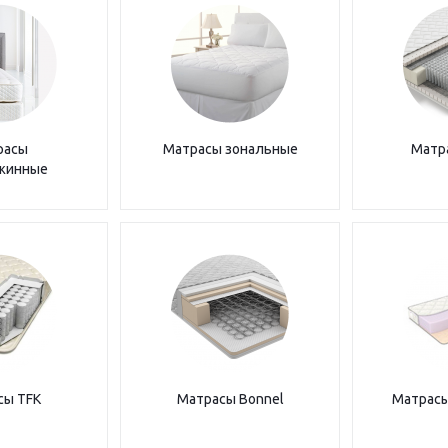
расы
Матрасы зональные
Матр
жинные
сы TFK
Матрасы Bonnel
Матрасы