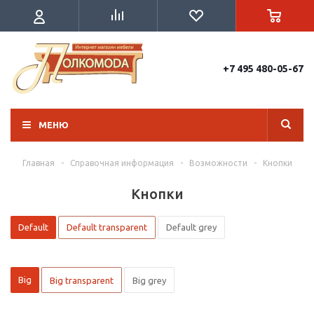
+7 495 480-05-67
МЕНЮ
Главная
-
Справочная информация
-
Возможности
-
Кнопки
Кнопки
Default
Default transparent
Default grey
Big
Big transparent
Big grey