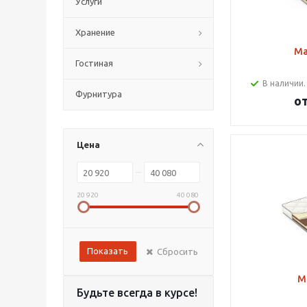
Услуги
Хранение
Ма
Гостиная
В наличии.
Фурнитура
о
Цена
20 920
40 080
Показать
Сбросить
М
Будьте всегда в курсе!