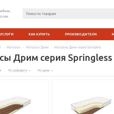
мебели.
оссии.
УСЛУГИ
КАК КУПИТЬ
ПРОИЗВОДИТЕЛИ
г
-
Матрасы
-
Матрасы Дрим
-
Матрасы Дрим серия Springless
сы Дрим серия Springless
По алфавиту
По цене