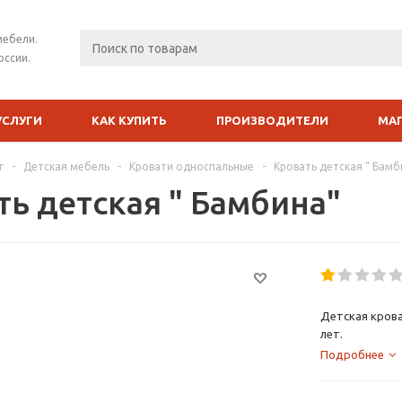
мебели.
оссии.
УСЛУГИ
КАК КУПИТЬ
ПРОИЗВОДИТЕЛИ
МА
г
-
Детская мебель
-
Кровати односпальные
-
Кровать детская " Бамб
ть детская " Бамбина"
Детская крова
лет.
Подробнее