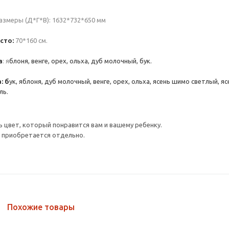
азмеры (Д*Г*В): 1632*732*650 мм
сто:
70*160 см.
а
: я
блоня, венге, орех, ольха, дуб молочный, бук.
: б
ук, яблоня, дуб молочный, венге, орех, ольха, ясень шимо светлый, 
ль.
цвет, который понравится вам и вашему ребенку.
 приобретается отдельно.
Похожие товары