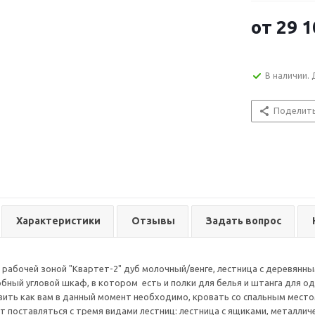
от
29 1
В наличии. 
Поделит
Характеристики
Отзывы
Задать вопрос
 рабочей зоной "Квартет-2" дуб молочный/венге, лестница с деревянны
бный угловой шкаф, в котором есть и полки для белья и штанга для 
ить как вам в данный момент необходимо, кровать со спальным место
т поставляться с тремя видами лестниц: лестница с ящиками, металлич