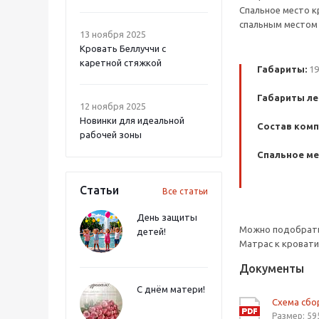
Спальное место к
спальным местом 
13 ноября 2025
Кровать Беллуччи с
каретной стяжкой
Габариты:
19
Габариты ле
12 ноября 2025
Новинки для идеальной
Состав комп
рабочей зоны
Спальное ме
Статьи
Все статьи
День защиты
Можно подобрать 
детей!
Матрас к кровати
Документы
С днём матери!
Схема сбо
Размер: 59