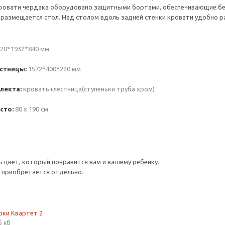
ровати чердака оборудовано защитными бортами, обеспечивающие безо
размещается стол. Над столом вдоль задней стенки кровати удобно р
20*1932*840 мм
стницы:
1572*400*220 мм
лекта:
кровать+лестница(ступеньки труба хром)
сто:
80 х 190 см.
цвет, который понравится вам и вашему ребенку.
 приобретается отдельно.
рки Квартет 2
5 кб