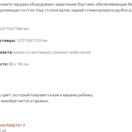
ровати чердака оборудовано защитными бортами, обеспечивающие безо
размещается стол. Над столом вдоль задней стенки кровати удобно р
20*1932*840 мм
стницы:
1572*400*220 мм
лекта:
кровать+лестница(ступеньки труба хром)
сто:
80 х 190 см.
цвет, который понравится вам и вашему ребенку.
 приобретается отдельно.
рки Квартет 2
5 кб