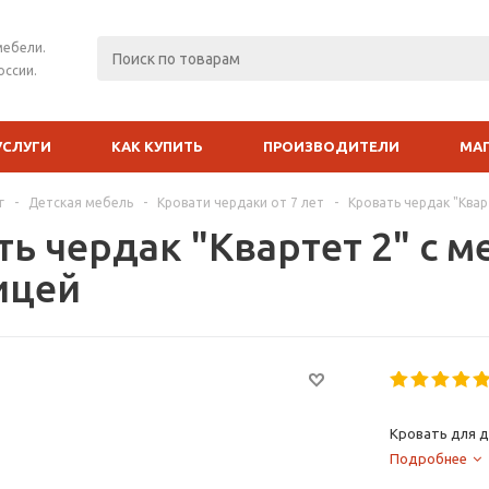
мебели.
оссии.
УСЛУГИ
КАК КУПИТЬ
ПРОИЗВОДИТЕЛИ
МА
г
-
Детская мебель
-
Кровати чердаки от 7 лет
-
Кровать чердак "Квар
ть чердак "Квартет 2" с 
ицей
Кровать для д
Подробнее