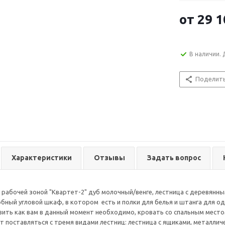
от
29 1
В наличии. 
Поделит
Характеристики
Отзывы
Задать вопрос
 рабочей зоной "Квартет-2" дуб молочный/венге, лестница с деревянны
бный угловой шкаф, в котором есть и полки для белья и штанга для 
ить как вам в данный момент необходимо, кровать со спальным место
т поставляться с тремя видами лестниц: лестница с ящиками, металлич