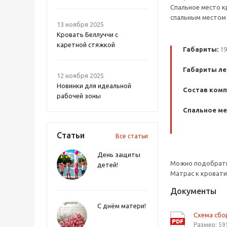
Спальное место к
спальным местом 
13 ноября 2025
Кровать Беллуччи с
каретной стяжкой
Габариты:
19
Габариты ле
12 ноября 2025
Новинки для идеальной
Состав комп
рабочей зоны
Спальное ме
Статьи
Все статьи
День защиты
Можно подобрать 
детей!
Матрас к кровати
Документы
С днём матери!
Схема сбо
Размер: 59