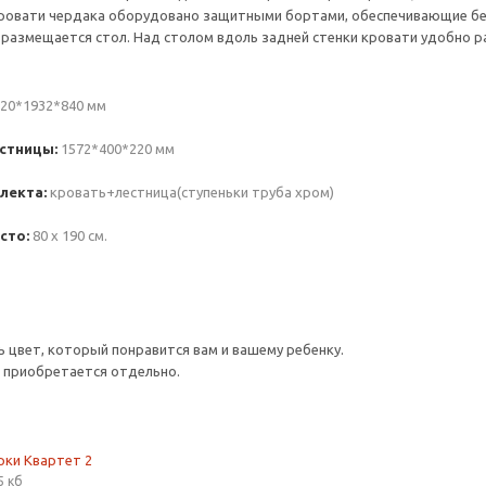
ровати чердака оборудовано защитными бортами, обеспечивающие безо
размещается стол. Над столом вдоль задней стенки кровати удобно р
20*1932*840 мм
стницы:
1572*400*220 мм
лекта:
кровать+лестница(ступеньки труба хром)
сто:
80 х 190 см.
цвет, который понравится вам и вашему ребенку.
 приобретается отдельно.
рки Квартет 2
5 кб