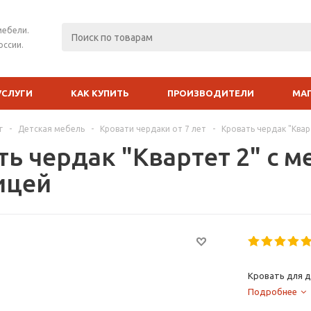
мебели.
оссии.
УСЛУГИ
КАК КУПИТЬ
ПРОИЗВОДИТЕЛИ
МА
г
-
Детская мебель
-
Кровати чердаки от 7 лет
-
Кровать чердак "Квар
ть чердак "Квартет 2" с 
ицей
Кровать для д
Подробнее