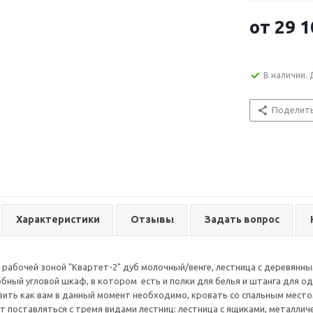
от
29 1
В наличии. 
Поделит
Характеристики
Отзывы
Задать вопрос
 рабочей зоной "Квартет-2" дуб молочный/венге, лестница с деревянны
бный угловой шкаф, в котором есть и полки для белья и штанга для 
ить как вам в данный момент необходимо, кровать со спальным место
т поставляться с тремя видами лестниц: лестница с ящиками, металлич