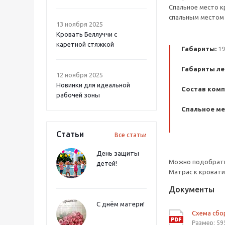
Спальное место к
спальным местом 
13 ноября 2025
Кровать Беллуччи с
каретной стяжкой
Габариты:
19
Габариты ле
12 ноября 2025
Новинки для идеальной
Состав комп
рабочей зоны
Спальное ме
Статьи
Все статьи
День защиты
Можно подобрать 
детей!
Матрас к кровати
Документы
С днём матери!
Схема сбо
Размер: 59