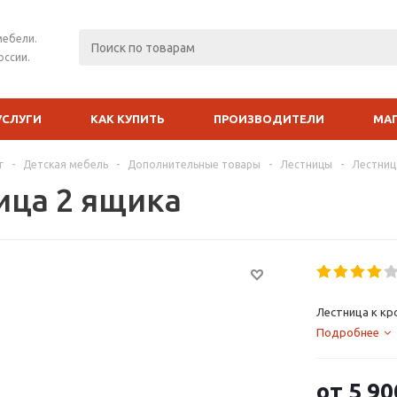
мебели.
оссии.
УСЛУГИ
КАК КУПИТЬ
ПРОИЗВОДИТЕЛИ
МА
г
-
Детская мебель
-
Дополнительные товары
-
Лестницы
-
Лестниц
ица 2 ящика
Лестница к к
Подробнее
от
5 90