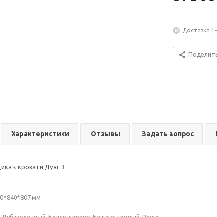
Доставка 1-
Поделит
Характеристики
Отзывы
Задать вопрос
щика к кровати Дуэт 8
0*840*807 мм
: Дуб молочный, Белое дерево, Бодего темный, Венге