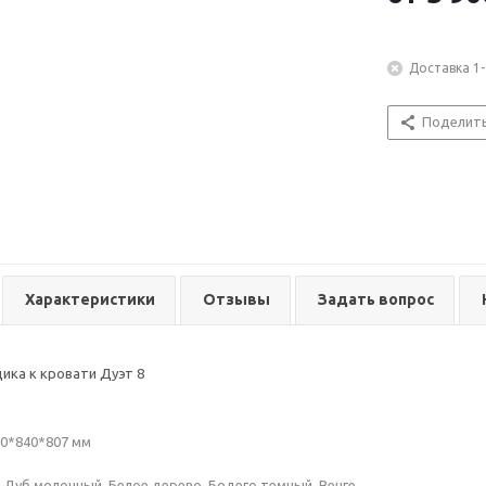
Доставка 1-
Поделит
Характеристики
Отзывы
Задать вопрос
щика к кровати Дуэт 8
0*840*807 мм
: Дуб молочный, Белое дерево, Бодего темный, Венге