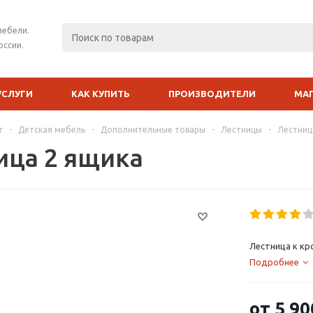
мебели.
оссии.
УСЛУГИ
КАК КУПИТЬ
ПРОИЗВОДИТЕЛИ
МА
г
-
Детская мебель
-
Дополнительные товары
-
Лестницы
-
Лестниц
ица 2 ящика
Лестница к к
Подробнее
от
5 90