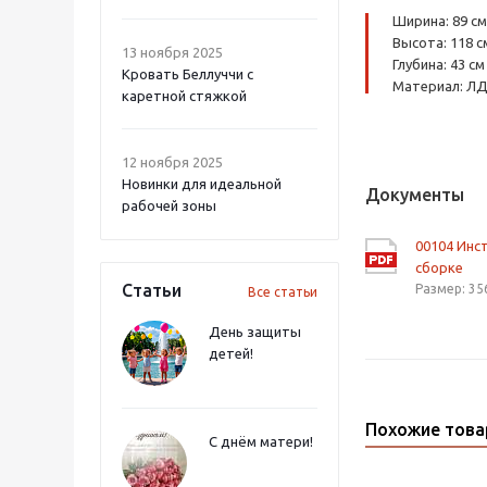
Ширина: 89 см
Высота: 118 с
13 ноября 2025
Глубина: 43 см
Кровать Беллуччи с
Материал: Л
каретной стяжкой
12 ноября 2025
Новинки для идеальной
Документы
рабочей зоны
00104 Инс
сборке
Статьи
Размер: 35
Все статьи
День защиты
детей!
Похожие тов
С днём матери!