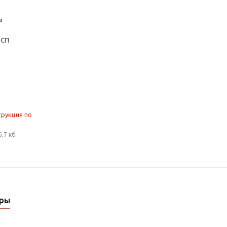
м
ДСП
трукция по
6,7 кб
ары