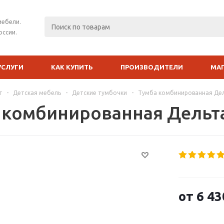
мебели.
оссии.
УСЛУГИ
КАК КУПИТЬ
ПРОИЗВОДИТЕЛИ
МА
г
-
Детская мебель
-
Детские тумбочки
-
Тумба комбинированная Де
 комбинированная Дельт
от
6 43