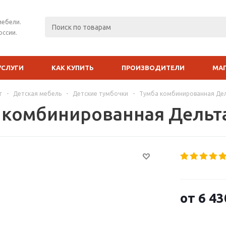
мебели.
оссии.
УСЛУГИ
КАК КУПИТЬ
ПРОИЗВОДИТЕЛИ
МА
г
-
Детская мебель
-
Детские тумбочки
-
Тумба комбинированная Де
 комбинированная Дельт
от
6 43