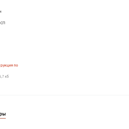
м
ДСП
трукция по
6,7 кб
ары