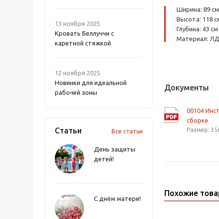
Ширина: 89 см
Высота: 118 с
13 ноября 2025
Глубина: 43 см
Кровать Беллуччи с
Материал: Л
каретной стяжкой
12 ноября 2025
Новинки для идеальной
Документы
рабочей зоны
00104 Инс
сборке
Статьи
Размер: 35
Все статьи
День защиты
детей!
Похожие тов
С днём матери!