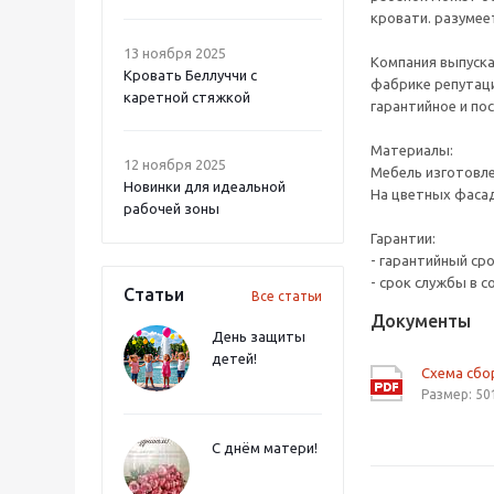
кровати. разумее
13 ноября 2025
Компания выпуска
Кровать Беллуччи с
фабрике репутаци
каретной стяжкой
гарантийное и по
Материалы:
12 ноября 2025
Мебель изготовл
Новинки для идеальной
На цветных фасад
рабочей зоны
Гарантии:
- гарантийный ср
- срок службы в с
Статьи
Все статьи
Документы
День защиты
детей!
Схема сб
Размер: 50
С днём матери!