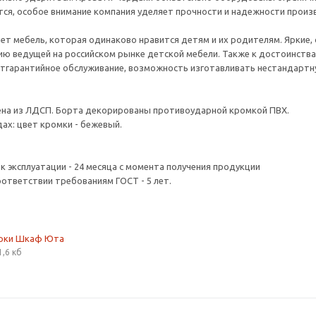
тся, особое внимание компания уделяет прочности и надежности прои
ет мебель, которая одинаково нравится детям и их родителям. Яркие, 
ю ведущей на российском рынке детской мебели. Также к достоинства
стгарантийное обслуживание, возможность изготавливать нестандартну
ена из ЛДСП. Борта декорированы противоударной кромкой ПВХ.
ах: цвет кромки - бежевый.
ок эксплуатации - 24 месяца с момента получения продукции
оответствии требованиям ГОСТ - 5 лет.
орки Шкаф Юта
1,6 кб