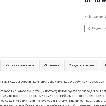
от
16 8
В наличии. 
Поделит
Характеристики
Отзывы
Задать вопрос
ять лет существования компания зарекомендовала себя как производит
т заботу о здоровье детей, и поэтому использует в производстве тол
ргии и не вредит здоровью. Кроме того, мебель от этого производител
и ее создании были приняты все меры для уменьшения ее травмоопасно
льно удариться. Кровати-чердаки обязательно оборудованы ограничит