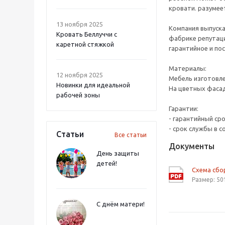
кровати. разумее
13 ноября 2025
Компания выпуска
Кровать Беллуччи с
фабрике репутаци
каретной стяжкой
гарантийное и по
Материалы:
12 ноября 2025
Мебель изготовл
Новинки для идеальной
На цветных фасад
рабочей зоны
Гарантии:
- гарантийный ср
- срок службы в с
Статьи
Все статьи
Документы
День защиты
детей!
Схема сб
Размер: 50
С днём матери!