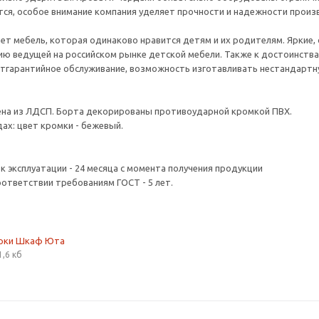
тся, особое внимание компания уделяет прочности и надежности прои
ет мебель, которая одинаково нравится детям и их родителям. Яркие, 
ю ведущей на российском рынке детской мебели. Также к достоинства
стгарантийное обслуживание, возможность изготавливать нестандартну
ена из ЛДСП. Борта декорированы противоударной кромкой ПВХ.
ах: цвет кромки - бежевый.
ок эксплуатации - 24 месяца с момента получения продукции
оответствии требованиям ГОСТ - 5 лет.
орки Шкаф Юта
1,6 кб