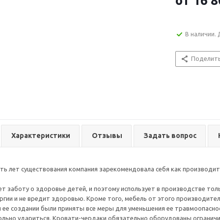
от
16 8
В наличии. 
Поделит
Характеристики
Отзывы
Задать вопрос
ять лет существования компания зарекомендовала себя как производит
т заботу о здоровье детей, и поэтому использует в производстве тол
ргии и не вредит здоровью. Кроме того, мебель от этого производител
и ее создании были приняты все меры для уменьшения ее травмоопасно
льно удариться. Кровати-чердаки обязательно оборудованы ограничит