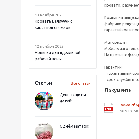
кровати. разумее
13 ноября 2025
Компания выпуска
Кровать Беллуччи с
фабрике репутаци
каретной стяжкой
гарантийное и по
Материалы:
12 ноября 2025
Мебель изготовл
Новинки для идеальной
На цветных фасад
рабочей зоны
Гарантии:
- гарантийный ср
- срок службы в с
Статьи
Все статьи
Документы
День защиты
детей!
Схема сб
Размер: 50
С днём матери!