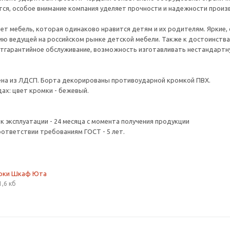
тся, особое внимание компания уделяет прочности и надежности прои
ет мебель, которая одинаково нравится детям и их родителям. Яркие, 
ю ведущей на российском рынке детской мебели. Также к достоинства
стгарантийное обслуживание, возможность изготавливать нестандартну
ена из ЛДСП. Борта декорированы противоударной кромкой ПВХ.
ах: цвет кромки - бежевый.
ок эксплуатации - 24 месяца с момента получения продукции
оответствии требованиям ГОСТ - 5 лет.
орки Шкаф Юта
1,6 кб