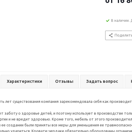
от
16 8
В наличии. 
Поделит
Характеристики
Отзывы
Задать вопрос
ять лет существования компания зарекомендовала себя как производит
т заботу о здоровье детей, и поэтому использует в производстве тол
ргии и не вредит здоровью. Кроме того, мебель от этого производител
и ее создании были приняты все меры для уменьшения ее травмоопасно
льно удариться. Кровати-чердаки обязательно оборудованы ограничит