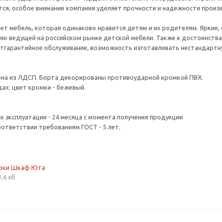
тся, особое внимание компания уделяет прочности и надежности прои
ет мебель, которая одинаково нравится детям и их родителям. Яркие, 
ю ведущей на российском рынке детской мебели. Также к достоинства
стгарантийное обслуживание, возможность изготавливать нестандартну
ена из ЛДСП. Борта декорированы противоударной кромкой ПВХ.
ах: цвет кромки - бежевый.
ок эксплуатации - 24 месяца с момента получения продукции
оответствии требованиям ГОСТ - 5 лет.
орки Шкаф Юта
1,6 кб