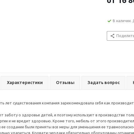
от
16 8
В наличии. 
Поделит
Характеристики
Отзывы
Задать вопрос
ять лет существования компания зарекомендовала себя как производит
т заботу о здоровье детей, и поэтому использует в производстве тол
ргии и не вредит здоровью. Кроме того, мебель от этого производител
и ее создании были приняты все меры для уменьшения ее травмоопасно
льно удариться. Кровати-чердаки обязательно оборудованы ограничит