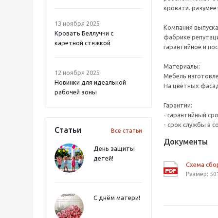
кровати. разумее
13 ноября 2025
Компания выпуска
Кровать Беллуччи с
фабрике репутаци
каретной стяжкой
гарантийное и по
Материалы:
12 ноября 2025
Мебель изготовл
Новинки для идеальной
На цветных фасад
рабочей зоны
Гарантии:
- гарантийный ср
- срок службы в с
Статьи
Все статьи
Документы
День защиты
детей!
Схема сб
Размер: 50
С днём матери!