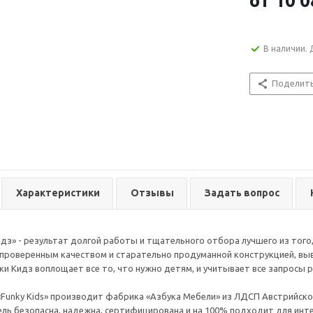
от
10 0
В наличии. 
Поделит
Характеристики
Отзывы
Задать вопрос
дз» - результат долгой работы и тщательного отбора лучшего из того,
 проверенным качеством и старательно продуманной конструкцией, выв
ки Кидз воплощает все то, что нужно детям, и учитывает все запросы 
Funky Kids» производит фабрика «Азбука Мебели» из ЛДСП Австрийского
ль безопасна, надежна, сертифицирована и на 100% подходит для инт