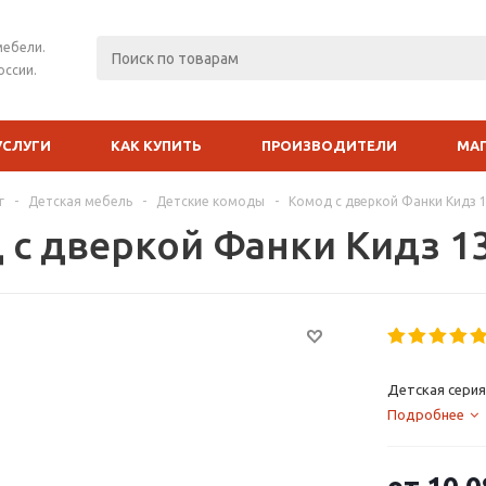
мебели.
оссии.
УСЛУГИ
КАК КУПИТЬ
ПРОИЗВОДИТЕЛИ
МА
г
-
Детская мебель
-
Детские комоды
-
Комод с дверкой Фанки Кидз 1
 с дверкой Фанки Кидз 13
Детская серия
Подробнее