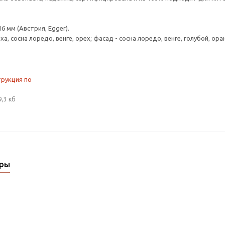
 мм (Австрия, Egger).
ьха, сосна лоредо, венге, орех; фасад - сосна лоредо, венге, голубой, о
трукция по
9,3 кб
ары