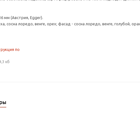
 мм (Австрия, Egger).
ьха, сосна лоредо, венге, орех; фасад - сосна лоредо, венге, голубой, о
трукция по
9,3 кб
ары