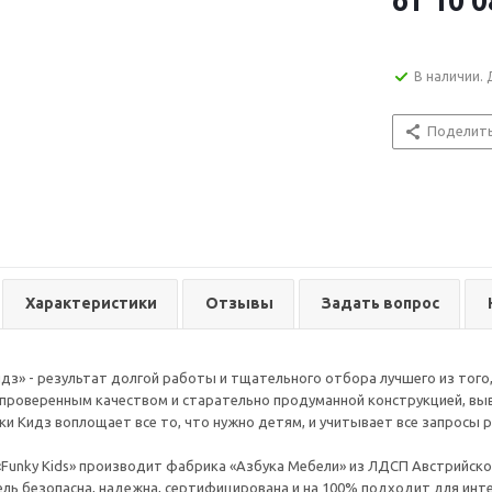
от
10 0
В наличии. 
Поделит
Характеристики
Отзывы
Задать вопрос
дз» - результат долгой работы и тщательного отбора лучшего из того,
 проверенным качеством и старательно продуманной конструкцией, выв
ки Кидз воплощает все то, что нужно детям, и учитывает все запросы 
Funky Kids» производит фабрика «Азбука Мебели» из ЛДСП Австрийского
ль безопасна, надежна, сертифицирована и на 100% подходит для инт