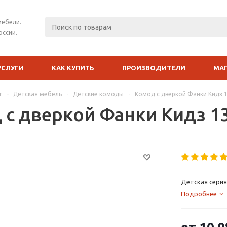
мебели.
оссии.
УСЛУГИ
КАК КУПИТЬ
ПРОИЗВОДИТЕЛИ
МА
г
-
Детская мебель
-
Детские комоды
-
Комод с дверкой Фанки Кидз 1
 с дверкой Фанки Кидз 13
Детская серия
Подробнее