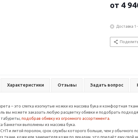
от
4 94
Доставка 1-
Поделит
Характеристики
Отзывы
Задать вопрос
рета – это слегка изогнутые ножки из массива бука и комфортная ткане
ль вы можете заказать любую расцветку обивки и подобрать подходя
 табуреты,
подобрав обивку из огромного ассортимента.
са банкетки выполнены из массива бука.
ДСтП и литой поролон, срок службы которого больше, чем у обычного п
из ткани, кожи или заменителя кожи по лекалам, что придаѐт ему свой 