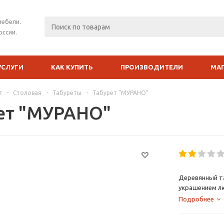
мебели.
оссии.
УСЛУГИ
КАК КУПИТЬ
ПРОИЗВОДИТЕЛИ
МА
г
-
Столовая
-
Табуреты
-
Табурет "МУРАНО"
ет "МУРАНО"
Деревянный т
украшением л
Подробнее