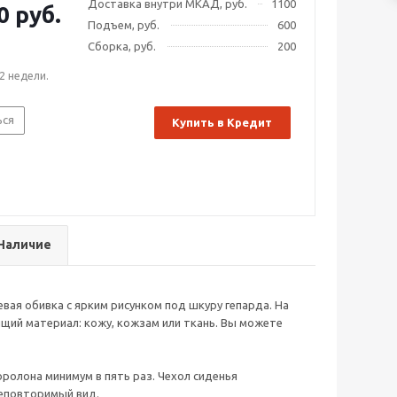
Доставка внутри МКАД, руб.
1100
0 руб.
Подъем, руб.
600
Сборка, руб.
200
2 недели.
ься
Купить в Кредит
Наличие
вая обивка с ярким рисунком под шкуру гепарда. На
щий материал: кожу, кожзам или ткань. Вы можете
оролона минимум в пять раз. Чехол сиденья
неповторимый вид.