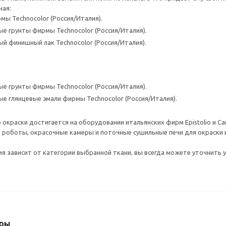
ная:
мы Technocolor (Россия/Италия).
е грунты фирмы Technocolor (Россия/Италия).
й финишный лак Technocolor (Россия/Италия).
е грунты фирмы Technocolor (Россия/Италия).
е глянцевые эмали фирмы Technocolor (Россия/Италия).
 окраски достигается на оборудовании итальянских фирм Epistolio и C
оботы, окрасочные камеры и поточные сушильные печи для окраски и 
я зависит от категории выбранной ткани, вы всегда можете уточнить у
ары