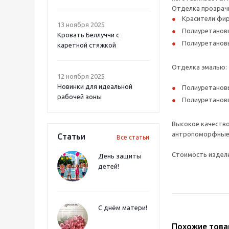
Отделка прозрач
Красители фир
13 ноября 2025
Полиуретановы
Кровать Беллуччи с
Полиуретановы
каретной стяжкой
Отделка эмалью:
12 ноября 2025
Новинки для идеальной
Полиуретановы
рабочей зоны
Полиуретановы
Высокое качество
антропоморфные р
Статьи
Все статьи
Стоимость издели
День защиты
детей!
С днём матери!
Похожие тов