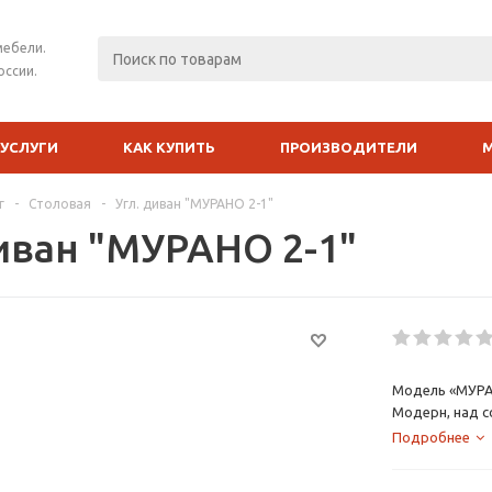
мебели.
оссии.
УСЛУГИ
КАК КУПИТЬ
ПРОИЗВОДИТЕЛИ
г
-
Столовая
-
Угл. диван "МУРАНО 2-1"
диван "МУРАНО 2-1"
Модель «МУРАН
Модерн, над с
дизайнеры.
Подробнее