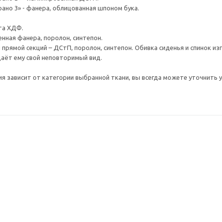
рано 3» - фанера, облицованная шпоном бука.
та ХДФ.
енная фанера, поролон, синтепон.
 прямой секций – ДСтП, поролон, синтепон. Обивка сиденья и спинок из
даёт ему свой неповторимый вид.
я зависит от категории выбранной ткани, вы всегда можете уточнить у