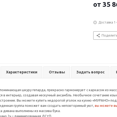
от
35 8
Доставка 1-
Поделит
Характеристики
Отзывы
Задать вопрос
апоминающая шкуру гепарда, прекрасно гармонирует с каркасом из масс
я в интерьер, создавая нескучный ансамбль. Необычное сочетание из
строение. Вы можете купить недорогой уголок на кухню «МУРАНО» под
беденная группа поможет вам создать неповторимый уют,
вы можете в
са дивана выполнены из массива бука.
рано 2» – ламинированная ДСтП.