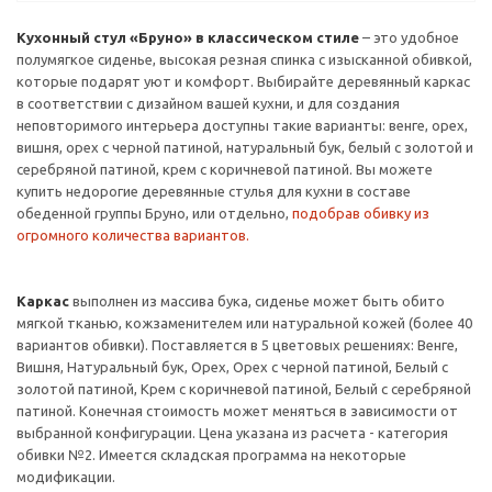
Кухонный стул «Бруно» в классическом стиле
– это удобное
полумягкое сиденье, высокая резная спинка с изысканной обивкой,
которые подарят уют и комфорт. Выбирайте деревянный каркас
в соответствии с дизайном вашей кухни, и для создания
неповторимого интерьера доступны такие варианты: венге, орех,
вишня, орех с черной патиной, натуральный бук, белый с золотой и
серебряной патиной, крем с коричневой патиной. Вы можете
купить недорогие деревянные стулья для кухни в составе
обеденной группы Бруно, или отдельно,
подобрав обивку из
огромного количества вариантов.
Каркас
выполнен из массива бука, сиденье может быть обито
мягкой тканью, кожзаменителем или натуральной кожей (более 40
вариантов обивки). Поставляется в 5 цветовых решениях: Венге,
Вишня, Натуральный бук, Орех, Орех с черной патиной, Белый с
золотой патиной, Крем с коричневой патиной, Белый с серебряной
патиной. Конечная стоимость может меняться в зависимости от
выбранной конфигурации. Цена указана из расчета - категория
обивки №2. Имеется складская программа на некоторые
модификации.