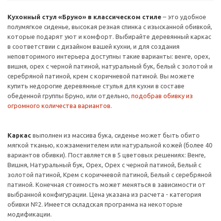
Кухонный стул «Бруно» в классическом стиле
– это удобное
полумягкое сиденье, высокая резная спинка с изысканной обивкой,
которые подарят уют и комфорт. Выбирайте деревянный каркас
в соответствии с дизайном вашей кухни, и для создания
неповторимого интерьера доступны такие варианты: венге, орех,
вишня, орех с черной патиной, натуральный бук, белый с золотой и
серебряной патиной, крем с коричневой патиной. Вы можете
купить недорогие деревянные стулья для кухни в составе
обеденной группы Бруно, или отдельно,
подобрав обивку из
огромного количества вариантов.
Каркас
выполнен из массива бука, сиденье может быть обито
мягкой тканью, кожзаменителем или натуральной кожей (более 40
вариантов обивки). Поставляется в 5 цветовых решениях: Венге,
Вишня, Натуральный бук, Орех, Орех с черной патиной, Белый с
золотой патиной, Крем с коричневой патиной, Белый с серебряной
патиной. Конечная стоимость может меняться в зависимости от
выбранной конфигурации. Цена указана из расчета - категория
обивки №2. Имеется складская программа на некоторые
модификации.