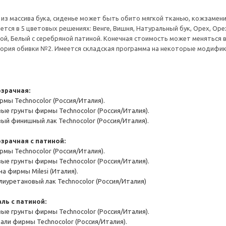
из массива бука, сиденье может быть обито мягкой тканью, кожзамени
ется в 5 цветовых решениях: Венге, Вишня, Натуральный бук, Орех, Оре
ой, Белый с серебряной патиной. Конечная стоимость может меняться 
егория обивки №2. Имеется складская программа на некоторые модифик
зрачная:
рмы Technocolor (Россия/Италия).
ые грунты фирмы Technocolor (Россия/Италия).
ый финишный лак Technocolor (Россия/Италия).
зрачная с патиной:
рмы Technocolor (Россия/Италия).
ые грунты фирмы Technocolor (Россия/Италия).
а фирмы Milesi (Италия).
иуретановый лак Technocolor (Россия/Италия)
ль с патиной:
ые грунты фирмы Technocolor (Россия/Италия).
али фирмы Technocolor (Россия/Италия).