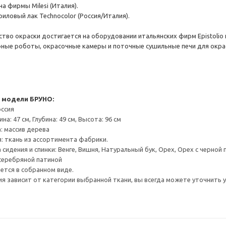
а фирмы Milesi (Италия).
иловый лак Technocolor (Россия/Италия).
тво окраски достигается на оборудовании итальянских фирм Epistolio
ые роботы, окрасочные камеры и поточные сушильные печи для окраск
 модели БРУНО:
ссия
а: 47 см, Глубина: 49 см, Высота: 96 см
: массив дерева
: ткань из ассортимента фабрики.
идения и спинки: Венге, Вишня, Натуральный бук, Орех, Орех с черной 
 серебряной патиной
ется в собранном виде.
я зависит от категории выбранной ткани, вы всегда можете уточнить у