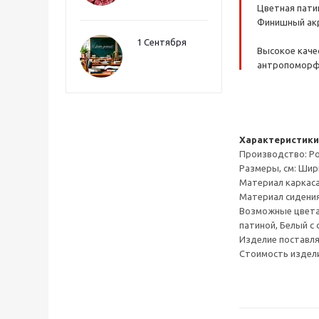
Цветная патин
Финишный акр
1 Сентября
Высокое качес
антропоморфн
Характеристики
Производство: Ро
Размеры, см: Ширин
Материал каркаса
Материал сидения
Возможные цвета с
патиной, Белый с
Изделие поставля
Стоимость издели