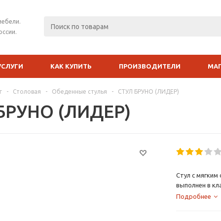
мебели.
оссии.
УСЛУГИ
КАК КУПИТЬ
ПРОИЗВОДИТЕЛИ
МА
г
-
Столовая
-
Обеденные стулья
-
СТУЛ БРУНО (ЛИДЕР)
БРУНО (ЛИДЕР)
Стул с мягким
выполнен в кл
Лидер.
Подробнее