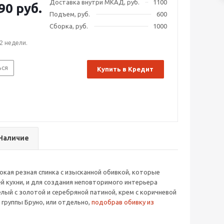
Доставка внутри МКАД, руб.
1100
90 руб.
Подъем, руб.
600
Сборка, руб.
1000
2 недели.
ься
Купить в Кредит
Наличие
сокая резная спинка с изысканной обивкой, которые
й кухни, и для создания неповторимого интерьера
белый с золотой и серебряной патиной, крем с коричневой
 группы Бруно, или отдельно,
подобрав обивку из