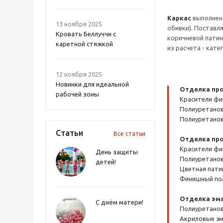
Каркас
выполнен 
13 ноября 2025
обивки). Поставля
Кровать Беллуччи с
коричневой патин
каретной стяжкой
из расчета - кат
12 ноября 2025
Новинки для идеальной
Отделка про
рабочей зоны
Красители фи
Полиуретанов
Полиуретанов
Статьи
Все статьи
Отделка про
Красители фи
День защиты
Полиуретанов
детей!
Цветная патин
Финишный пол
Отделка эма
С днём матери!
Полиуретанов
Акриловые эм