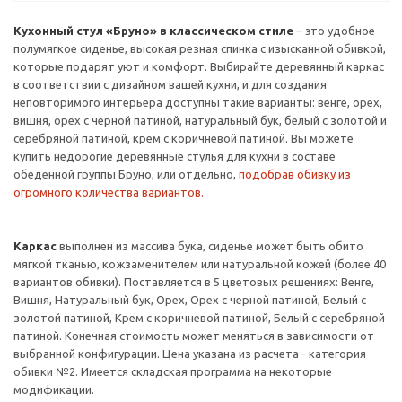
Кухонный стул «Бруно» в классическом стиле
– это удобное
полумягкое сиденье, высокая резная спинка с изысканной обивкой,
которые подарят уют и комфорт. Выбирайте деревянный каркас
в соответствии с дизайном вашей кухни, и для создания
неповторимого интерьера доступны такие варианты: венге, орех,
вишня, орех с черной патиной, натуральный бук, белый с золотой и
серебряной патиной, крем с коричневой патиной. Вы можете
купить недорогие деревянные стулья для кухни в составе
обеденной группы Бруно, или отдельно,
подобрав обивку из
огромного количества вариантов.
Каркас
выполнен из массива бука, сиденье может быть обито
мягкой тканью, кожзаменителем или натуральной кожей (более 40
вариантов обивки). Поставляется в 5 цветовых решениях: Венге,
Вишня, Натуральный бук, Орех, Орех с черной патиной, Белый с
золотой патиной, Крем с коричневой патиной, Белый с серебряной
патиной. Конечная стоимость может меняться в зависимости от
выбранной конфигурации. Цена указана из расчета - категория
обивки №2. Имеется складская программа на некоторые
модификации.